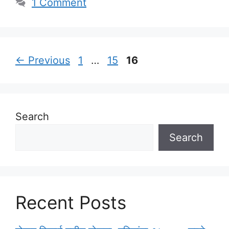
1 Comment
Page
Page
Page
←
Previous
1
…
15
16
Search
Search
Recent Posts