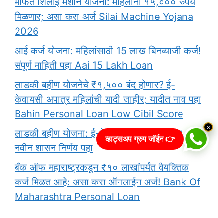
मोफत शिलाई मशीन योजना: महिलांना १५,००० रुपये
मिळणार; असा करा अर्ज Silai Machine Yojana
2026
आई कर्ज योजना: महिलांसाठी 15 लाख बिनव्याजी कर्ज!
संपूर्ण माहिती पहा Aai 15 Lakh Loan
लाडकी बहीण योजनेचे ₹१,५०० बंद होणार? ई-
केवायसी अपात्र महिलांची यादी जाहीर; यादीत नाव पहा
Bahin Personal Loan Low Cibil Score
×
लाडकी बहीण योजना: ई-केवायसी मध्ये मोठा बदल,
व्हाट्सअप ग्रुप जॉईन 👉
नवीन शासन निर्णय पहा
बँक ऑफ महाराष्ट्रकडून ₹१० लाखांपर्यंत वैयक्तिक
कर्ज मिळत आहे: असा करा ऑनलाईन अर्ज! Bank Of
Maharashtra Personal Loan