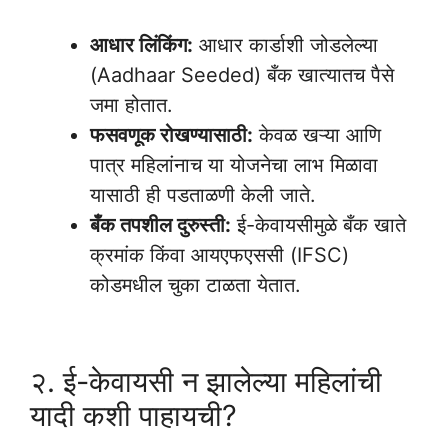
Aadhar Card Personal Loan Low Cibil Score
आधार लिंकिंग:
आधार कार्डाशी जोडलेल्या
(Aadhaar Seeded) बँक खात्यातच पैसे
जमा होतात.
फसवणूक रोखण्यासाठी:
केवळ खऱ्या आणि
पात्र महिलांनाच या योजनेचा लाभ मिळावा
यासाठी ही पडताळणी केली जाते.
बँक तपशील दुरुस्ती:
ई-केवायसीमुळे बँक खाते
क्रमांक किंवा आयएफएससी (IFSC)
कोडमधील चुका टाळता येतात.
Aadhar Card Personal Loan Intrest Rate
२. ई-केवायसी न झालेल्या महिलांची
यादी कशी पाहायची?