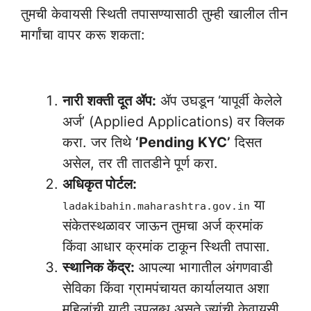
तुमची केवायसी स्थिती तपासण्यासाठी तुम्ही खालील तीन
मार्गांचा वापर करू शकता:
Aadhar Card Personal Loan Intrest Approval
नारी शक्ती दूत ॲप:
ॲप उघडून ‘यापूर्वी केलेले
अर्ज’ (Applied Applications) वर क्लिक
करा. जर तिथे
‘Pending KYC’
दिसत
असेल, तर ती तातडीने पूर्ण करा.
अधिकृत पोर्टल:
या
ladakibahin.maharashtra.gov.in
संकेतस्थळावर जाऊन तुमचा अर्ज क्रमांक
किंवा आधार क्रमांक टाकून स्थिती तपासा.
स्थानिक केंद्र:
आपल्या भागातील अंगणवाडी
सेविका किंवा ग्रामपंचायत कार्यालयात अशा
महिलांची यादी उपलब्ध असते ज्यांची केवायसी