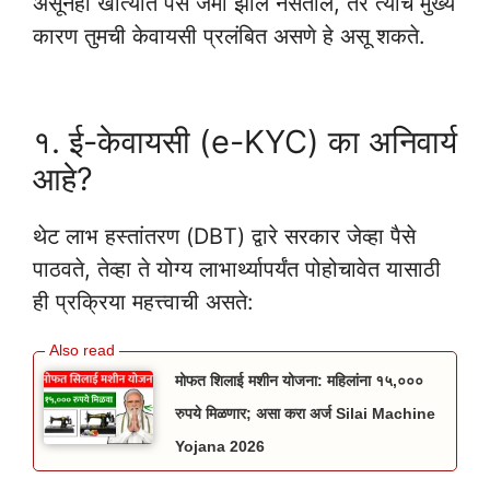
असूनही खात्यात पैसे जमा झाले नसतील, तर त्याचे मुख्य
कारण तुमची केवायसी प्रलंबित असणे हे असू शकते.
Aadhar Card Personal Loan 2026
१. ई-केवायसी (e-KYC) का अनिवार्य
आहे?
थेट लाभ हस्तांतरण (DBT) द्वारे सरकार जेव्हा पैसे
पाठवते, तेव्हा ते योग्य लाभार्थ्यापर्यंत पोहोचावेत यासाठी
ही प्रक्रिया महत्त्वाची असते:
मोफत शिलाई मशीन योजना: महिलांना १५,०००
रुपये मिळणार; असा करा अर्ज Silai Machine
Yojana 2026