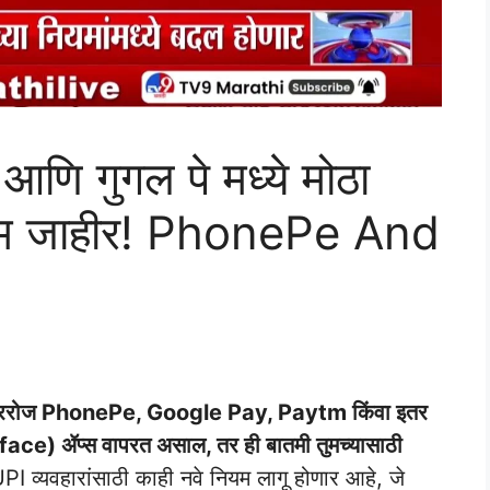
आणि गुगल पे मध्ये मोठा
ियम जाहीर! PhonePe And
ी दररोज PhonePe, Google Pay, Paytm किंवा इतर
e) ॲप्स वापरत असाल, तर ही बातमी तुमच्यासाठी
व्यवहारांसाठी काही नवे नियम लागू होणार आहे, जे