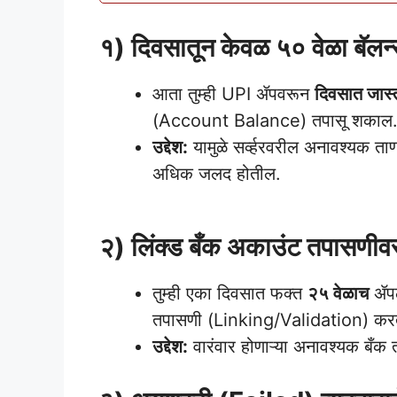
PhonePe And Google Pay Loan Credit Card
१) दिवसातून केवळ ५० वेळा बॅलन
आता तुम्ही UPI ॲपवरून
दिवसात जास्
(Account Balance) तपासू शकाल
उद्देश:
यामुळे सर्व्हरवरील अनावश्यक ताण
अधिक जलद होतील.
PhonePe And Google Pay
२) लिंक्ड बँक अकाउंट तपासणीवर 
तुम्ही एका दिवसात फक्त
२५ वेळाच
ॲपला
तपासणी (Linking/Validation) करत
उद्देश:
वारंवार होणाऱ्या अनावश्यक बँक त