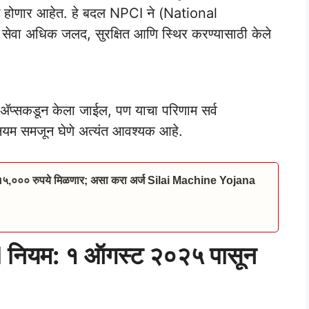
णाम होणार आहेत. हे बदल NPCI ने (National
ा अधिक जलद, सुरक्षित आणि स्थिर करण्यासाठी केले
ंट ॲप्सकडून केला जाईल, पण याचा परिणाम सर्व
नवे नियम समजून घेणे अत्यंत आवश्यक आहे.
 १५,००० रुपये मिळणार; असा करा अर्ज Silai Machine Yojana
PI नियम: १ ऑगस्ट २०२५ पासून