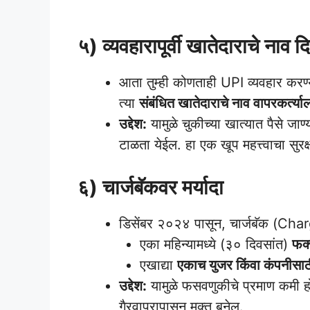
PhonePe And Google Pay Loan Apply Process easy
५) व्यवहारापूर्वी खातेदाराचे नाव 
आता तुम्ही कोणताही UPI व्यवहार करण्या
त्या
संबंधित खातेदाराचे नाव वापरकर्त्या
उद्देश:
यामुळे चुकीच्या खात्यात पैसे ज
टाळता येईल. हा एक खूप महत्त्वाचा सुरक
६) चार्जबॅकवर मर्यादा
डिसेंबर २०२४ पासून, चार्जबॅक (Char
एका महिन्यामध्ये (३० दिवसांत)
फक्
एखाद्या
एकाच युजर किंवा कंपनीसाठी 
उद्देश:
यामुळे फसवणुकीचे प्रमाण कमी
गैरवापरापासून मुक्त बनेल.