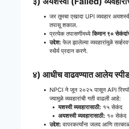
३) अयशस्वी (Failed) व्यवहाराचे
जर तुमचा एखादा UPI व्यवहार अयशस्वी
तपासू शकाल.
प्रत्येक तपासणीमध्ये
किमान ९० सेकंदां
उद्देश:
फेल झालेल्या व्यवहारांमुळे सर्
स्थैर्य प्रदान करणे.
PhonePe And Google Pay Best Loan
४) आधीच वाढवण्यात आलेय स्पी
NPCI ने जून २०२५ पासून API रिस्प
ज्यामुळे व्यवहारांची गती वाढली आहे:
यशस्वी व्यवहारासाठी:
१५ सेकंद
अयशस्वी व्यवहारासाठी:
१० सेकंद
उद्देश:
वापरकर्त्यांना जलद आणि तात्काळ