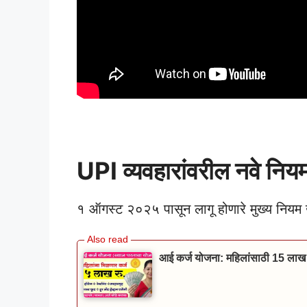
PhonePe And Google Pay Loan UPI
Phonepe Loan
UPI व्यवहारांवरील नवे निय
१ ऑगस्ट २०२५ पासून लागू होणारे मुख्य नियम
आई कर्ज योजना: महिलांसाठी 15 लाख 